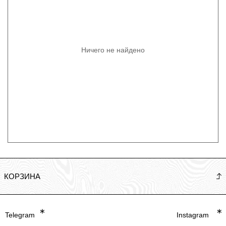
Ничего не найдено
КОРЗИНА
Telegram
Instagram
Политика
Careful, the apparel you are about to
put on yourself is extremely
empowering.
Подкопаевский переулок,
2/6с2, Москва, Россия.
Разработчик BLEZOR