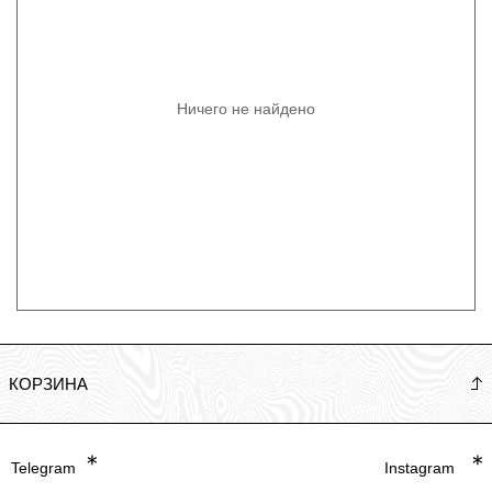
Ничего не найдено
КОРЗИНА
Telegram
Instagram
Политика
Careful, the apparel you are about to
put on yourself is extremely
empowering.
Подкопаевский переулок,
2/6с2, Москва, Россия.
Разработчик BLEZOR