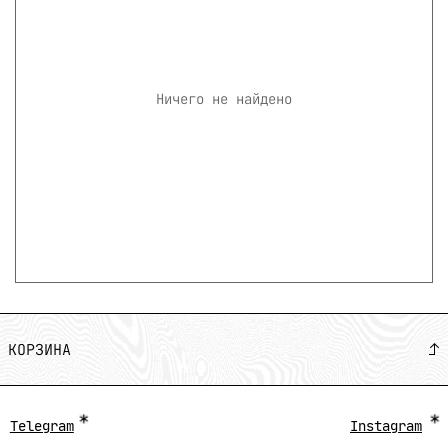
Ничего не найдено
КОРЗИНА
Telegram
Instagram
Политика
Careful, the apparel you are
about to put on yourself is
extremely empowering.
Подкопаевский переулок,
2/6с2, Москва, Россия.
Разработчик BLEZOR